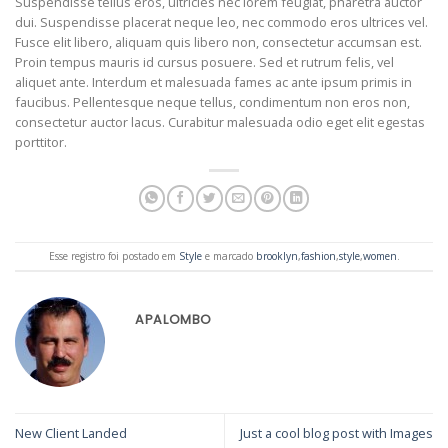
Suspendisse tellus eros, ultricies nec lorem feugiat, pharetra auctor
dui. Suspendisse placerat neque leo, nec commodo eros ultrices vel.
Fusce elit libero, aliquam quis libero non, consectetur accumsan est.
Proin tempus mauris id cursus posuere. Sed et rutrum felis, vel
aliquet ante. Interdum et malesuada fames ac ante ipsum primis in
faucibus. Pellentesque neque tellus, condimentum non eros non,
consectetur auctor lacus. Curabitur malesuada odio eget elit egestas
porttitor.
Esse registro foi postado em
Style
e marcado
brooklyn
,
fashion
,
style
,
women
.
APALOMBO
New Client Landed
Just a cool blog post with Images