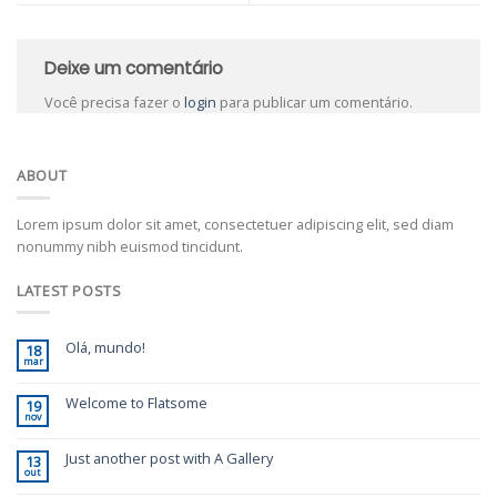
Deixe um comentário
Você precisa fazer o
login
para publicar um comentário.
ABOUT
Lorem ipsum dolor sit amet, consectetuer adipiscing elit, sed diam
nonummy nibh euismod tincidunt.
LATEST POSTS
Olá, mundo!
18
mar
Welcome to Flatsome
19
nov
Just another post with A Gallery
13
out