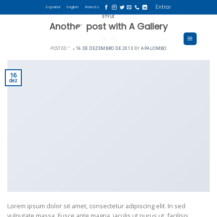
Skip
Entrar
Español
English
Francés
to
STYLE
content
Another post with A Gallery
POSTED ON
16 DE DEZEMBRO DE 2013
BY
APALOMBO
16
dez
Lorem ipsum dolor sit amet, consectetur adipiscing elit. In sed
vulputate massa. Fusce ante magna, iaculis ut purus ut, facilisis