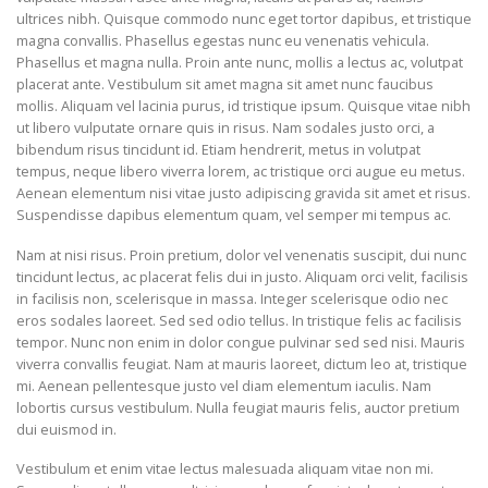
ultrices nibh. Quisque commodo nunc eget tortor dapibus, et tristique
magna convallis. Phasellus egestas nunc eu venenatis vehicula.
Phasellus et magna nulla. Proin ante nunc, mollis a lectus ac, volutpat
placerat ante. Vestibulum sit amet magna sit amet nunc faucibus
mollis. Aliquam vel lacinia purus, id tristique ipsum. Quisque vitae nibh
ut libero vulputate ornare quis in risus. Nam sodales justo orci, a
bibendum risus tincidunt id. Etiam hendrerit, metus in volutpat
tempus, neque libero viverra lorem, ac tristique orci augue eu metus.
Aenean elementum nisi vitae justo adipiscing gravida sit amet et risus.
Suspendisse dapibus elementum quam, vel semper mi tempus ac.
Nam at nisi risus. Proin pretium, dolor vel venenatis suscipit, dui nunc
tincidunt lectus, ac placerat felis dui in justo. Aliquam orci velit, facilisis
in facilisis non, scelerisque in massa. Integer scelerisque odio nec
eros sodales laoreet. Sed sed odio tellus. In tristique felis ac facilisis
tempor. Nunc non enim in dolor congue pulvinar sed sed nisi. Mauris
viverra convallis feugiat. Nam at mauris laoreet, dictum leo at, tristique
mi. Aenean pellentesque justo vel diam elementum iaculis. Nam
lobortis cursus vestibulum. Nulla feugiat mauris felis, auctor pretium
dui euismod in.
Vestibulum et enim vitae lectus malesuada aliquam vitae non mi.