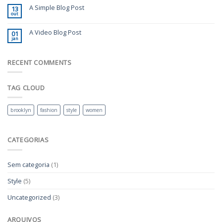
A Simple Blog Post
13
out
A Video Blog Post
01
jan
RECENT COMMENTS
TAG CLOUD
brooklyn
fashion
style
women
CATEGORIAS
Sem categoria
(1)
Style
(5)
Uncategorized
(3)
ARQUIVOS